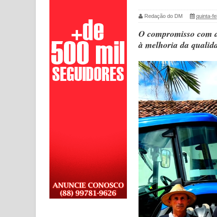
Redação do DM
quinta-fe
O compromisso com a 
à melhoria da qualid