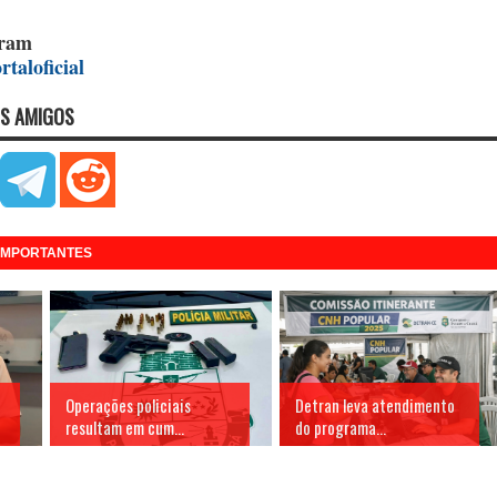
gram
taloficial
S AMIGOS
 IMPORTANTES
Operações policiais
Detran leva atendimento
resultam em cum...
do programa...