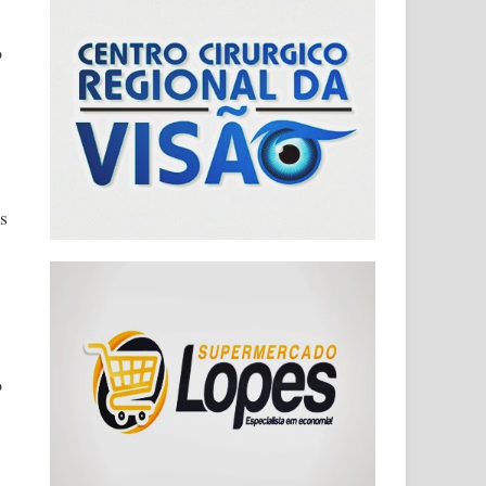
o
s
o