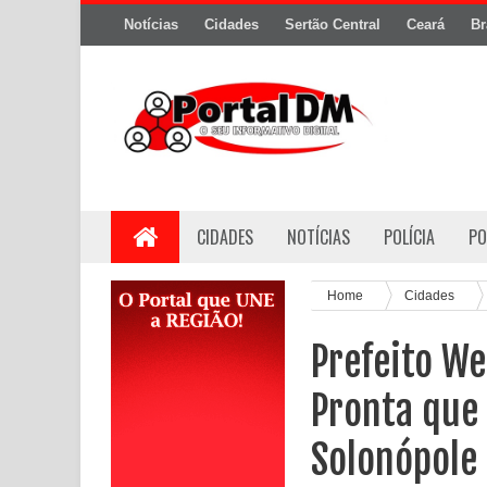
Notícias
Cidades
Sertão Central
Ceará
Br
CIDADES
NOTÍCIAS
POLÍCIA
PO
Home
Cidades
Prefeito We
Pronta que 
Solonópole 