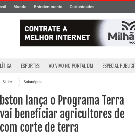
asil
Mundo
Entretenimento
Curiosidades
LÍTICA
ESPORTES
AO VIVO NO PORTAL DM
ESPECIAL PUBLIC
Slider
Solonópole
bston lança o Programa Terra
vai beneficiar agricultores de
com corte de terra