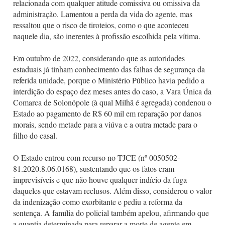
relacionada com qualquer atitude comissiva ou omissiva da
administração. Lamentou a perda da vida do agente, mas
ressaltou que o risco de tiroteios, como o que aconteceu
naquele dia, são inerentes à profissão escolhida pela vítima.
Em outubro de 2022, considerando que as autoridades
estaduais já tinham conhecimento das falhas de segurança da
referida unidade, porque o Ministério Público havia pedido a
interdição do espaço dez meses antes do caso, a Vara Única da
Comarca de Solonópole (à qual Milhã é agregada) condenou o
Estado ao pagamento de R$ 60 mil em reparação por danos
morais, sendo metade para a viúva e a outra metade para o
filho do casal.
O Estado entrou com recurso no TJCE (nº 0050502-
81.2020.8.06.0168), sustentando que os fatos eram
imprevisíveis e que não houve qualquer indício da fuga
daqueles que estavam reclusos. Além disso, considerou o valor
da indenização como exorbitante e pediu a reforma da
sentença. A família do policial também apelou, afirmando que
a quantia determinada para reparar a morte de agente em