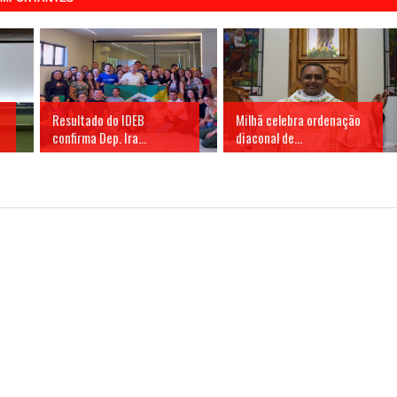
Resultado do IDEB
Milhã celebra ordenação
confirma Dep. Ira...
diaconal de...