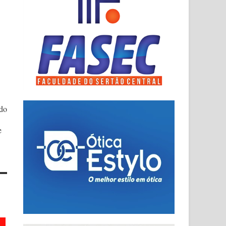
ado
e