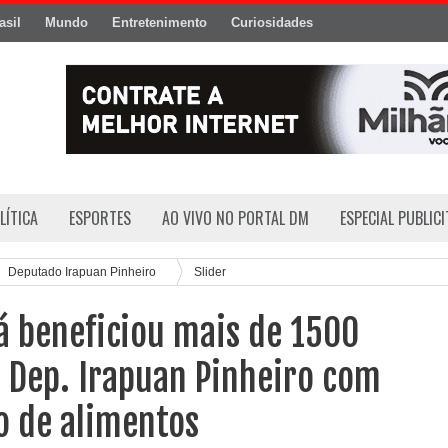
asil
Mundo
Entretenimento
Curiosidades
LÍTICA
ESPORTES
AO VIVO NO PORTAL DM
ESPECIAL PUBLIC
Deputado Irapuan Pinheiro
Slider
á beneficiou mais de 1500
 Dep. Irapuan Pinheiro com
o de alimentos