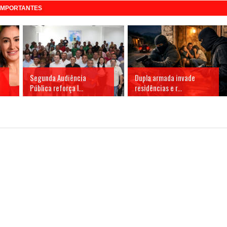
 IMPORTANTES
Segunda Audiência
Dupla armada invade
Pública reforça l...
residências e r...