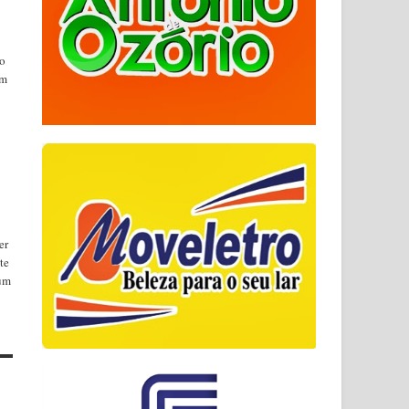
do
em
er
te
 um