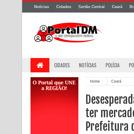
Notícias
Cidades
Sertão Central
Ceará
Br
CIDADES
NOTÍCIAS
POLÍCIA
PO
Home
Ceará
Desesperad
ter mercado
Prefeitura 