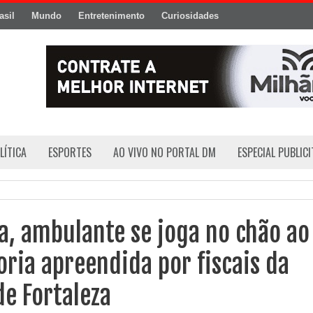
asil
Mundo
Entretenimento
Curiosidades
LÍTICA
ESPORTES
AO VIVO NO PORTAL DM
ESPECIAL PUBLIC
a, ambulante se joga no chão ao
ria apreendida por fiscais da
de Fortaleza