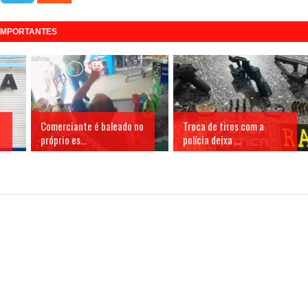
 IMPORTANTES
Comerciante é baleado no
Troca de tiros com a
próprio es...
polícia deixa ...