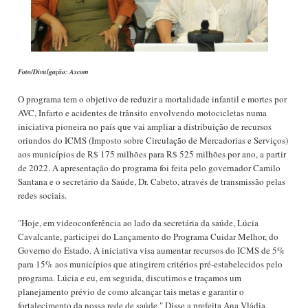
Foto/Divulgação: Ascom
O programa tem o objetivo de reduzir a mortalidade infantil e mortes por
AVC, Infarto e acidentes de trânsito envolvendo motocicletas numa
iniciativa pioneira no país que vai ampliar a distribuição de recursos
oriundos do ICMS (Imposto sobre Circulação de Mercadorias e Serviços)
aos municípios de R$ 175 milhões para R$ 525 milhões por ano, a partir
de 2022. A apresentação do programa foi feita pelo governador Camilo
Santana e o secretário da Saúde, Dr. Cabeto, através de transmissão pelas
redes sociais.
"Hoje, em videoconferência ao lado da secretária da saúde, Lúcia
Cavalcante, participei do Lançamento do Programa Cuidar Melhor, do
Governo do Estado. A iniciativa visa aumentar recursos do ICMS de 5%
para 15% aos municípios que atingirem critérios pré-estabelecidos pelo
programa. Lúcia e eu, em seguida, discutimos e traçamos um
planejamento prévio de como alcançar tais metas e garantir o
fortalecimento da nossa rede de saúde." Disse a prefeita Ana Vládia.