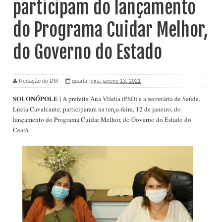
participam do lançamento
do Programa Cuidar Melhor,
do Governo do Estado
Redação do DM
quarta-feira, janeiro 13, 2021
SOLONÓPOLE |
A prefeita Ana Vládia (PSD) e a secretária de Saúde,
Lúcia Cavalcante, participaram na terça-feira, 12 de janeiro, do
lançamento do Programa Cuidar Melhor, do Governo do Estado do
Ceará.