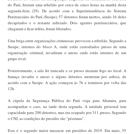
do Pará, fizeram uma rebelião por cerca de cinco horas na manhã desta
segunda-feira (29). De acordo com a Superintendência do Sistema
Penitenciário do Pará (Susipe), 57 detentos foram mortos, sendo 16 deles
decapitados e o restante asfixiado. Dois agentes penitenciários, que
chegaram a ficar reféns, foram liberados.
Uma briga entre organizações criminosas provocou a rebelião. Segundo a
Susipe, internos do bloco A, onde estão custodiados presos de uma
organização criminal, invadiram o anexo onde estão internos de um
grupo rival.
Posteriormente, a sala foi trancada e os presos atearam fogo no local. A
fumaça invadiu o anexo e alguns detentos morreram por asfixia, de
acordo com a Susipe. A ação começou às 7h e terminou por volta das
12h.
A cúpula da Segurança Pública do Pará viaja para Altamira, para
acompanhar o caso, na tarde desta segunda. A unidade prisional tem
capacidade para 200 detentos, mas era ocupado por 311 presos. Segundo
o CNJ, as condições do presídio são "péssimas".
Esse é o segundo maior massacre em presídios de 2019. Em maio, 55