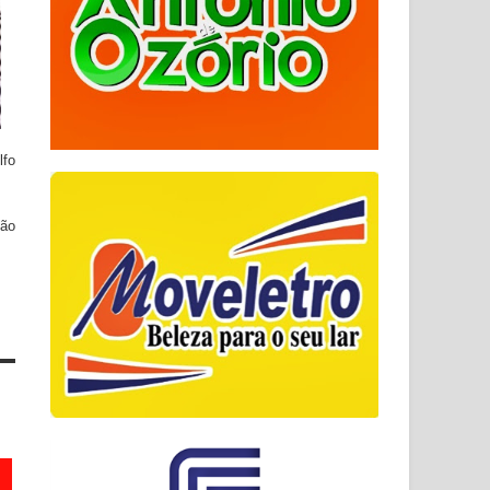
lfo
são