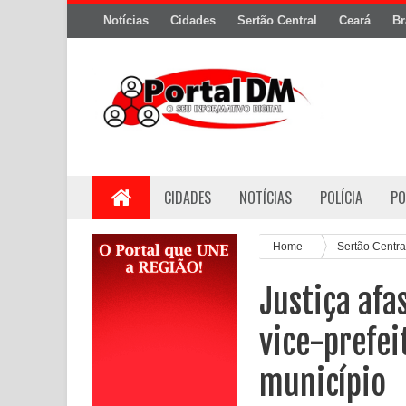
Notícias
Cidades
Sertão Central
Ceará
Br
CIDADES
NOTÍCIAS
POLÍCIA
PO
Home
Sertão Centra
Justiça afa
vice-prefe
município