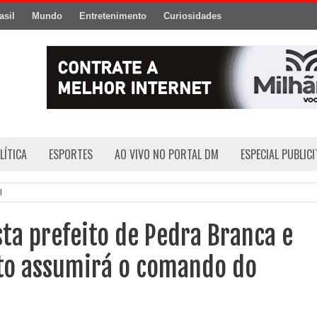
asil
Mundo
Entretenimento
Curiosidades
LÍTICA
ESPORTES
AO VIVO NO PORTAL DM
ESPECIAL PUBLIC
l
sta prefeito de Pedra Branca e
ito assumirá o comando do