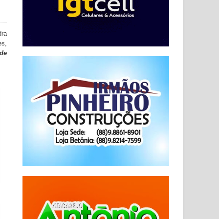
dra
es,
 de