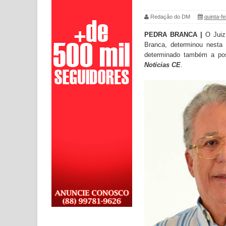
Redação do DM
quinta-fe
PEDRA BRANCA |
O Juiz 
Branca, determinou nesta 
determinado também a poss
Notícias CE
.