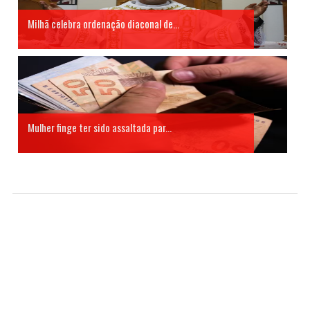
Milhã celebra ordenação diaconal de...
Mulher finge ter sido assaltada par...