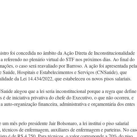
istro foi concedida no âmbito da Ação Direta de Inconstitucionalidade
a referendo no plenário virtual do STF nos próximos dias. Ao final do
mações, o caso será reavaliado por Barroso. A ação foi apresentada pela
 Saúde, Hospitais e Estabelecimentos e Serviços (CNSaúde), que
alidade da Lei 14.434/2022, que estabeleceu os novos pisos salariais.
Saúde alegou que a lei seria inconstitucional porque a regra que define
 é de iniciativa privativa do chefe do Executivo, o que não ocorreu, e
a auto-organização financeira, administrativa e orçamentária dos entes
m mês pelo presidente Jair Bolsonaro, a lei institui o piso salarial
, técnicos de enfermagem, auxiliares de enfermagem e parteiras. No cas
visto é de R$ 4.750. Para técnicos, o valor corresponde a 70% do piso,