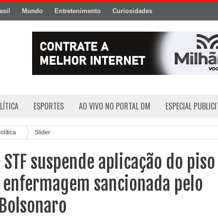
asil
Mundo
Entretenimento
Curiosidades
LÍTICA
ESPORTES
AO VIVO NO PORTAL DM
ESPECIAL PUBLIC
olítica
Slider
 STF suspende aplicação do piso
a enfermagem sancionada pelo
 Bolsonaro