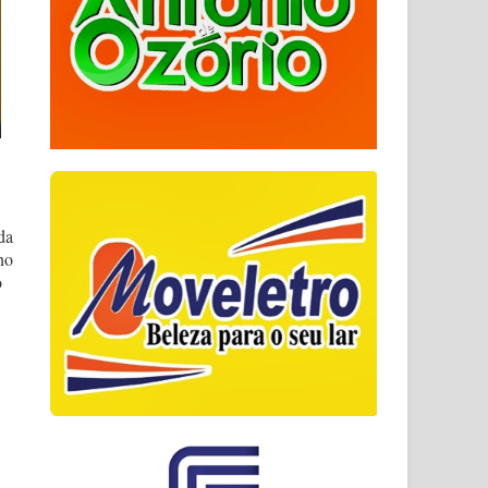
da
no
o