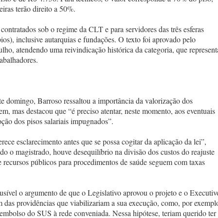
eiras terão direito a 50%.
 contratados sob o regime da CLT e para servidores das três esferas
ios), inclusive autarquias e fundações. O texto foi aprovado pelo
ho, atendendo uma reivindicação histórica da categoria, que represent
rabalhadores.
te domingo, Barroso ressaltou a importância da valorização dos
em, mas destacou que “é preciso atentar, neste momento, aos eventuais
ção dos pisos salariais impugnados”.
rece esclarecimento antes que se possa cogitar da aplicação da lei”,
o o magistrado, houve desequilíbrio na divisão dos custos do reajuste
 de recursos públicos para procedimentos de saúde seguem com taxas
usível o argumento de que o Legislativo aprovou o projeto e o Executiv
 das providências que viabilizariam a sua execução, como, por exempl
eembolso do SUS à rede conveniada. Nessa hipótese, teriam querido ter