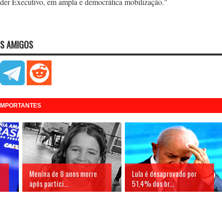
oder Executivo, em ampla e democrática mobilização."
S AMIGOS
 IMPORTANTES
Menina de 8 anos morre
Lula é desaprovado por
após partici...
51,4% dos br...