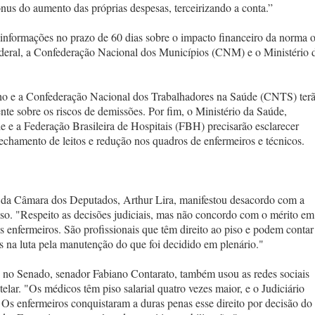
us do aumento das próprias despesas, terceirizando a conta.”
 informações no prazo de 60 dias sobre o impacto financeiro da norma 
Federal, a Confederação Nacional dos Municípios (CNM) e o Ministério 
lho e a Confederação Nacional dos Trabalhadores na Saúde (CNTS) ter
te sobre os riscos de demissões. Por fim, o Ministério da Saúde,
e e a Federação Brasileira de Hospitais (FBH) precisarão esclarecer
fechamento de leitos e redução nos quadros de enfermeiros e técnicos.
te da Câmara dos Deputados, Arthur Lira, manifestou desacordo com a
so. "Respeito as decisões judiciais, mas não concordo com o mérito em
os enfermeiros. São profissionais que têm direito ao piso e podem contar
 na luta pela manutenção do que foi decidido em plenário."
ei no Senado, senador Fabiano Contarato, também usou as redes sociais
utelar. "Os médicos têm piso salarial quatro vezes maior, e o Judiciário
 Os enfermeiros conquistaram a duras penas esse direito por decisão do