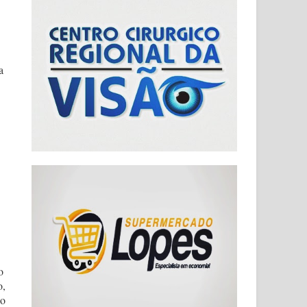
a
o
o,
 o