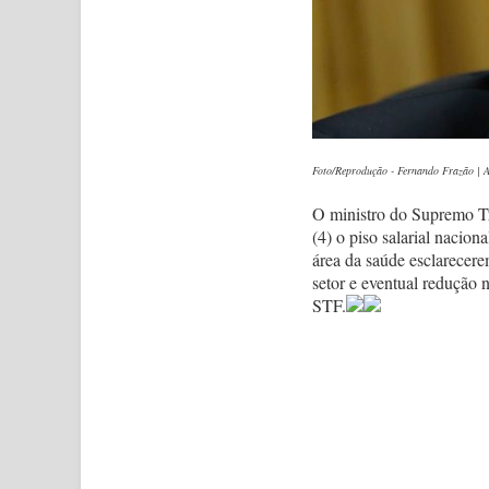
Foto/Reprodução - Fernando Frazão | A
O ministro do Supremo T
(4) o piso salarial nacio
área da saúde esclarecere
setor e eventual redução 
STF.