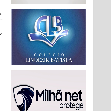
os
da
ão