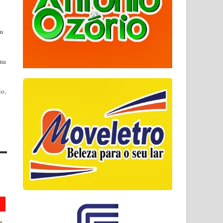
um
uma
io,