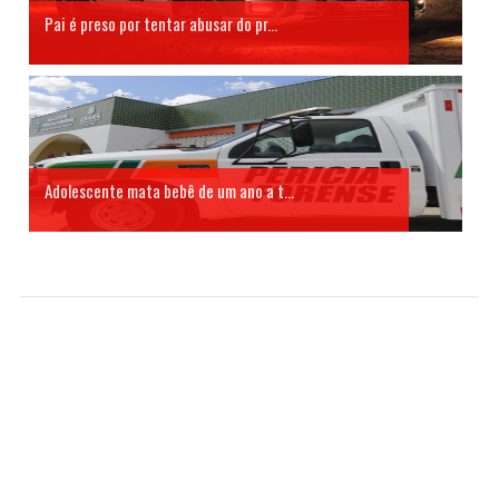
Pai é preso por tentar abusar do pr...
Adolescente mata bebê de um ano a t...