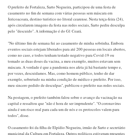
O prefeito de Fortaleza, Sarto Nogueira, participou de uma festa de
casamento no fim de semana com várias pessoas sem máscara em
Jericoacoara, destino turístico no litoral cearense. Nesta terça-feira (24),
após circularem imagens da festa nas redes sociais, Sarto pediu desculpa
pelo "descuido". A informação é do G1 Ceará.
"No último fim de semana fui ao casamento de minha sobrinha. Embora
eventos sociais estejam liberados para até 200 pessoas em locais abertos,
como no caso, e todos tenham testado negativo para Covid-19 ou
tomado as duas doses da vacina, a meu exemplo, muitos estavam sem
máscara. A verdade é que a pandemia nos afeta já há bastante tempo e,
por vezes, descuidamos. Mas, como homem público, tenho de dar
exemplo, sobretudo na minha condição de médico e prefeito. Por isso,
meu sincero pedido de desculpas", publicou o prefeito nas redes sociais.
Na postagem, o prefeito também falou sobre o avanço da vacinação na
capital e ressaltou que "não é hora de ser imprudente". "O coronavírus
ainda é um risco real para cada um de nós e os protocolos valem para
todos", disse.
O casamento foi da filha de Elpídio Nogueira, irmão de Sarto e secretário
municipal da Cultura em Fortaleza. Outros políticos estiveram presentes