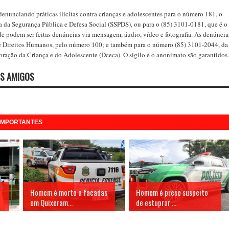
enunciando práticas ilícitas contra crianças e adolescentes para o número 181, o
 da Segurança Pública e Defesa Social (SSPDS), ou para o (85) 3101-0181, que é o
 podem ser feitas denúncias via mensagem, áudio, vídeo e fotografia. As denúncia
ue Direitos Humanos, pelo número 100; e também para o número (85) 3101-2044, da
ração da Criança e do Adolescente (Dceca). O sigilo e o anonimato são garantidos.
S AMIGOS
 IMPORTANTES
Homem é morto a facadas
Homem é preso suspeito
em Quixeram...
de estuprar ...