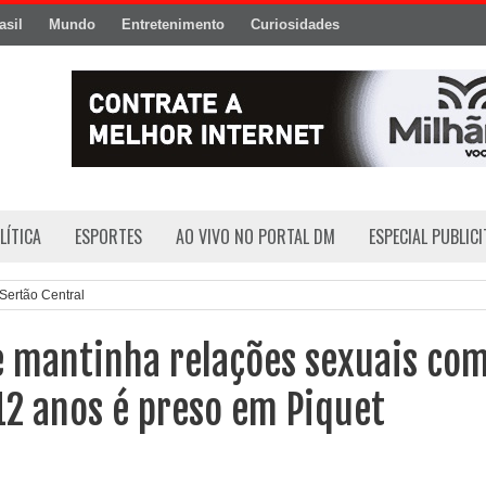
asil
Mundo
Entretenimento
Curiosidades
LÍTICA
ESPORTES
AO VIVO NO PORTAL DM
ESPECIAL PUBLIC
Sertão Central
mantinha relações sexuais co
12 anos é preso em Piquet