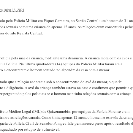
ra, julho 16, 2021
ado pela Polícia Militar em Piquet Carneiro, no Sertão Central: um homem de 31 a
ões sexuais com uma criança de apenas 12 anos. As relações eram consentidas pelo
s do site Revista Central.
 Polícia pela mãe da criança, mediante uma denúncia. A criança mora com os avós e 
u a Polícia. Na última quarta-feira (14) equipes da Polícia Militar foram até a
fato e encontraram o homem sentado no alpendre da casa com a menor.
hado que a relação acontecia sob o consentimento do avô da menor, o que foi
te a diligência. A avó da criança também estava na casa e confirmou que permitia 
ser perguntado pelos policiais se o homem mantinha relações sexuais com a criança,
tituto Médico Legal (IML) de Quixeramobim por equipes da Perícia Forense e um
irmou as relações carnais. Como tinha apenas 12 anos, o homem e os avós da crian
gacia de Polícia Civil de Senador Pompeu. Ele permaneceu preso após o resultado 
enquadrado por estupro de vulnerável.