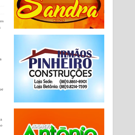
nos
s
a
que
ça
do