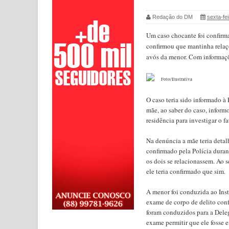
Redação do DM
sexta-fei
Um caso chocante foi confirm
confirmou que mantinha relaç
avós da menor. Com informaçõe
Foto/Ilustrativa
O caso teria sido informado à
mãe, ao saber do caso, informo
residência para investigar o 
Na denúncia a mãe teria detal
confirmado pela Polícia duran
os dois se relacionassem. Ao 
ele teria confirmado que sim.
A menor foi conduzida ao Ins
exame de corpo de delito conf
foram conduzidos para a Dele
exame permitir que ele fosse 