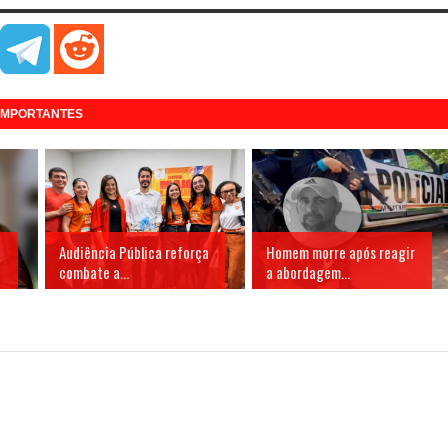
 IMPORTANTES
Audiência Pública reforça
Homem morre após reagir
combate a...
a abordagem...