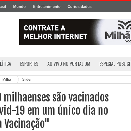
asil
Mundo
Entretenimento
Curiosidades
LÍTICA
ESPORTES
AO VIVO NO PORTAL DM
ESPECIAL PUBLIC
Milhã
Slider
0 milhaenses são vacinados
ovid-19 em um único dia no
a Vacinação"