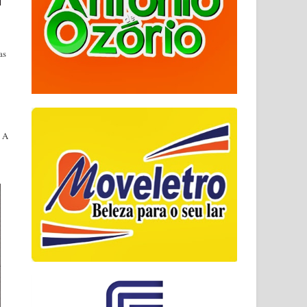
as
. A