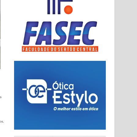
s
os.