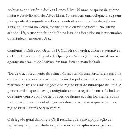
As buscas por Antônio Josivan Lopes Silva, 30 anos, suspeito de atirar e
matar o escrivão Aloísio Alves Lima, 60 anos, em uma delegacia, seguem
pelo quarto dia seguido e estão concentradas em uma área de mata em
Tauá, no interior do Ceará, cidade onde o crime aconteceu. No último
sábado (1°), o suspeito foi incluído na lista dos foragidos mais procurados
do Estado.
A informação é do G1
Conforme o Delegado Geral da PCCE, Sérgio Pereira, drones e aeronaves
da Coordenadoria Integrada de Operações Aéreas (Ciopaer) auxiliam os
agentes na procura de Josivan, em uma área de mata fechada.
"Desde o acontecimento do crime nós montamos uma força tarefa em uma
operação que conta com a participação dos policiais civis e militares, que
realizam buscas nas imediações e na região rural do município de Tauá. A
gente acredita que ele esteja refugiado em uma região de mata fechada e
contamos com o apoio de aeronaves, de drones e, principalmente, com a
participação de cada cidadão, especialmente as pessoas que moram na
região rural", afirma Sérgio Pereira.
O delegado geral da Polícia Civil ressalta que, caso a população da
região veja alguma atitude suspeita, não tente capturar o suspeito e