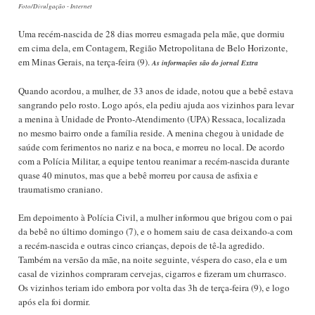
Foto/Divulgação - Internet
Uma recém-nascida de 28 dias morreu esmagada pela mãe, que dormiu
em cima dela, em Contagem, Região Metropolitana de Belo Horizonte,
em Minas Gerais, na terça-feira (9).
As informações são do jornal Extra
Quando acordou, a mulher, de 33 anos de idade, notou que a bebê estava
sangrando pelo rosto. Logo após, ela pediu ajuda aos vizinhos para levar
a menina à Unidade de Pronto-Atendimento (UPA) Ressaca, localizada
no mesmo bairro onde a família reside. A menina chegou à unidade de
saúde com ferimentos no nariz e na boca, e morreu no local. De acordo
com a Polícia Militar, a equipe tentou reanimar a recém-nascida durante
quase 40 minutos, mas que a bebê morreu por causa de asfixia e
traumatismo craniano.
Em depoimento à Polícia Civil, a mulher informou que brigou com o pai
da bebê no último domingo (7), e o homem saiu de casa deixando-a com
a recém-nascida e outras cinco crianças, depois de tê-la agredido.
Também na versão da mãe, na noite seguinte, véspera do caso, ela e um
casal de vizinhos compraram cervejas, cigarros e fizeram um churrasco.
Os vizinhos teriam ido embora por volta das 3h de terça-feira (9), e logo
após ela foi dormir.