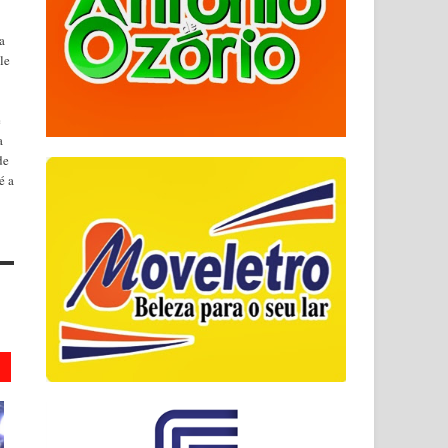
a
le
e
a
de
é a