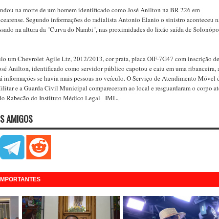
indou na morte de um homem identificado como José Anilton na BR-226 em
cearense. Segundo informações do radialista Antonio Elanio o sinistro aconteceu n
ssado na altura da "Curva do Nambi", nas proximidades do lixão saída de Solonópo
lo um Chevrolet Agile Ltz, 2012/2013, cor prata, placa OIF-7G47 com inscrição d
osé Anilton, identificado como servidor público capotou e caiu em uma ribanceira, 
há informações se havia mais pessoas no veículo. O Serviço de Atendimento Móvel 
litar e a Guarda Civil Municipal compareceram ao local e resguardaram o corpo at
 do Rabecão do Instituto Médico Legal - IML.
S AMIGOS
 IMPORTANTES