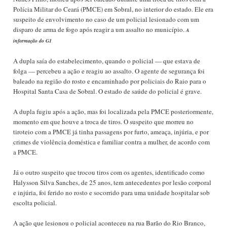
Polícia Militar do Ceará (PMCE) em Sobral, no interior do estado. Ele era
suspeito de envolvimento no caso de um policial lesionado com um
disparo de arma de fogo após reagir a um assalto no município.
A
informação do G1
A dupla saía do estabelecimento, quando o policial — que estava de
folga — percebeu a ação e reagiu ao assalto. O agente de segurança foi
baleado na região do rosto e encaminhado por policiais do Raio para o
Hospital Santa Casa de Sobral. O estado de saúde do policial é grave.
A dupla fugiu após a ação, mas foi localizada pela PMCE posteriormente,
momento em que houve a troca de tiros. O suspeito que morreu no
tiroteio com a PMCE já tinha passagens por furto, ameaça, injúria, e por
crimes de violência doméstica e familiar contra a mulher, de acordo com
a PMCE.
Já o outro suspeito que trocou tiros com os agentes, identificado como
Halysson Silva Sanches, de 25 anos, tem antecedentes por lesão corporal
e injúria, foi ferido no rosto e socorrido para uma unidade hospitalar sob
escolta policial.
A ação que lesionou o policial aconteceu na rua Barão do Rio Branco,