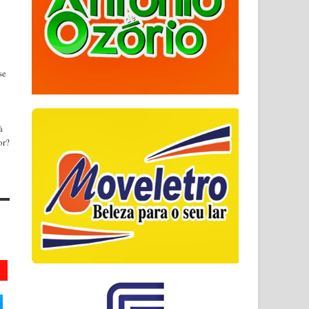
se
à
or?