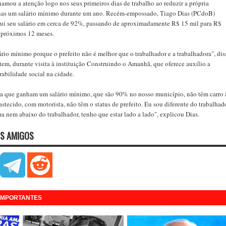
hamou a atenção logo nos seus primeiros dias de trabalho ao reduzir a própria
nas um salário mínimo durante um ano. Recém-empossado, Tiago Dias (PCdoB)
ui seu salário em cerca de 92%, passando de aproximadamente R$ 15 mil para R$
s próximos 12 meses.
rio mínimo porque o prefeito não é melhor que o trabalhador e a trabalhadora", dis
tem, durante visita à instituição Construindo o Amanhã, que oferece auxílio a
rabilidade social na cidade.
ora que ganham um salário mínimo, que são 90% no nosso município, não têm carro 
stecido, com motorista, não têm o status de prefeito. Eu sou diferente do trabalhad
a nem abaixo do trabalhador, tenho que estar lado a lado", explicou Dias.
S AMIGOS
 IMPORTANTES