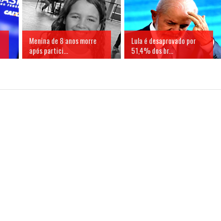
Menina de 8 anos morre
Lula é desaprovado por
após partici...
51,4% dos br...