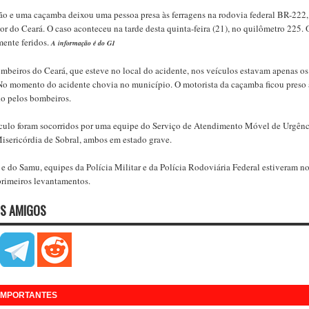
o e uma caçamba deixou uma pessoa presa às ferragens na rodovia federal BR-222,
or do Ceará. O caso aconteceu na tarde desta quinta-feira (21), no quilômetro 225. 
mente feridos.
A informação é do G1
beiros do Ceará, que esteve no local do acidente, nos veículos estavam apenas os
 No momento do acidente chovia no município. O motorista da caçamba ficou preso 
ado pelos bombeiros.
eículo foram socorridos por uma equipe do Serviço de Atendimento Móvel de Urgênc
isericórdia de Sobral, ambos em estado grave.
 do Samu, equipes da Polícia Militar e da Polícia Rodoviária Federal estiveram n
primeiros levantamentos.
S AMIGOS
 IMPORTANTES