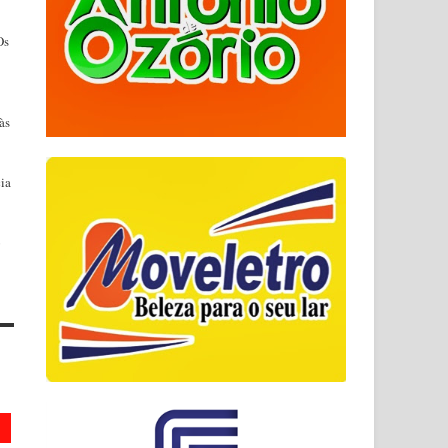
Os
às
ia
o