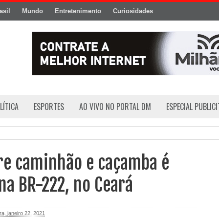
asil
Mundo
Entretenimento
Curiosidades
LÍTICA
ESPORTES
AO VIVO NO PORTAL DM
ESPECIAL PUBLIC
tre caminhão e caçamba é
na BR-222, no Ceará
ra, janeiro 22, 2021