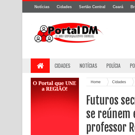
Notícias
Cidades
Sertão Central
Ceará
Br
CIDADES
NOTÍCIAS
POLÍCIA
PO
Home
Cidades
Futuros sec
se reúnem 
professor R