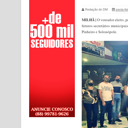
Redação do DM
sexta-fe
MILHÃ |
O vereador eleito, 
futuros secretários municipa
Pinheiro e Solonópole.