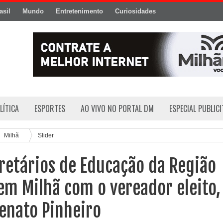
asil
Mundo
Entretenimento
Curiosidades
LÍTICA
ESPORTES
AO VIVO NO PORTAL DM
ESPECIAL PUBLIC
Milhã
Slider
retários de Educação da Região
em Milhã com o vereador eleito,
enato Pinheiro