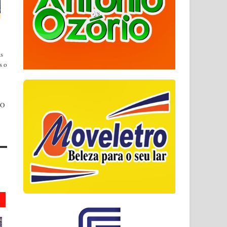
as
s o
 O