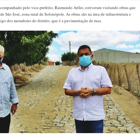
acompanhado pelo vice-prefeito, Raimundo Arílio, estiveram visitando obras que
de São José, zona rural de Solonópole. As obras são na área de infraestrutura e
igo dos moradores do distrito, que é a pavimentação de ruas.