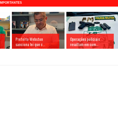
 IMPORTANTES
Prefeito Webston
Operações policiais
sanciona lei que c...
resultam em cum...