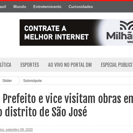
asil
Mundo
Entretenimento
Curiosidades
LÍTICA
ESPORTES
AO VIVO NO PORTAL DM
ESPECIAL PUBLIC
Slider
Solonópole
 Prefeito e vice visitam obras e
 distrito de São José
eira, setembro 09, 2020