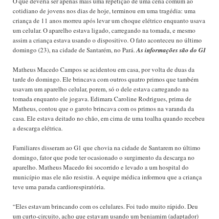
O que deveria ser apenas mais uma repetição de uma cena comum ao
cotidiano de jovens nos dias de hoje, terminou em uma tragédia: uma
criança de 11 anos morreu após levar um choque elétrico enquanto usava
um celular. O aparelho estava ligado, carregando na tomada, e mesmo
assim a criança estava usando o dispositivo. O fato aconteceu no último
domingo (23), na cidade de Santarém, no Pará.
As informações são do G1
Matheus Macedo Campos se acidentou em casa, por volta de duas da
tarde do domingo. Ele brincava com outros quatro primos que também
usavam um aparelho celular, porem, só o dele estava carregando na
tomada enquanto ele jogava. Edimara Caroline Rodrigues, prima de
Matheus, contou que o garoto brincava com os primos na varanda da
casa. Ele estava deitado no chão, em cima de uma toalha quando recebeu
a descarga elétrica.
Familiares disseram ao G1 que chovia na cidade de Santarem no último
domingo, fator que pode ter ocasionado o surgimento da descarga no
aparelho. Matheus Macedo foi socorrido e levado a um hospital do
município mas ele não resistiu. A equipe médica informou que a criança
teve uma parada cardiorespiratória.
“Eles estavam brincando com os celulares. Foi tudo muito rápido. Deu
um curto-circuito, acho que estavam usando um benjamim (adaptador)