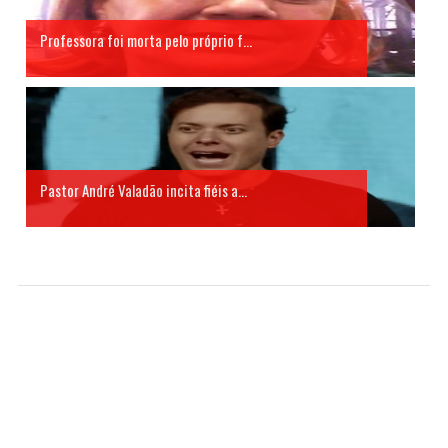
Professora foi morta pelo próprio f...
Pastor André Valadão incita fiéis a...