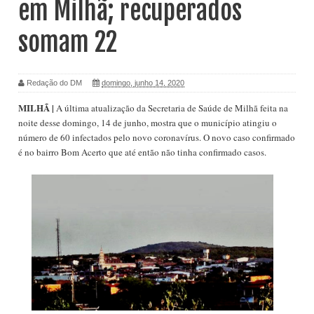
em Milhã; recuperados
somam 22
Redação do DM
domingo, junho 14, 2020
MILHÃ |
A última atualização da Secretaria de Saúde de Milhã feita na
noite desse domingo, 14 de junho, mostra que o município atingiu o
número de 60 infectados pelo novo coronavírus. O novo caso confirmado
é no bairro Bom Acerto que até então não tinha confirmado casos.