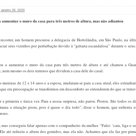
 janeiro 26, 2020
a aumentar o muro da casa para três metros de altura, mas não adiantou
recorrer, um homem procurou a delegacia de Hortolândia, em São Paulo, na últ
nciar seus vizinhos por perturbação devido à “gritaria escandalosa” durante o sexo
ou a aumentar o muro da casa para três metros de altura e até chamou a Gua
, nem mesmo os dois terrenos que dividem a casa dele do casal.
s meninas de 12 e 14 anos e a esposa, mudaram-se para a casa atual, eles estranha
 o que era preocupação se transformou em desconforto ao entenderem do que se tratav
r a primeira e única vez. Para a nossa surpresa, não parou. Piorou. São todos os di
emana a situação piora, pois é quase o dia todo”, disse o homem, que enfrenta e
meses.
, mas conseguiu falar apenas com o companheiro da mulher. “Falei: ‘cara, liga o s
Ele até reduziu a altura dos gemidos, mas ela não. Achamos que ela faz por pirra