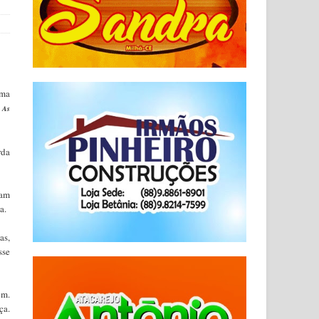
ima
.
As
rda
ram
a.
as,
sse
om.
ça.