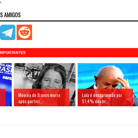
u.
S AMIGOS
 IMPORTANTES
Menina de 8 anos morre
Lula é desaprovado por
após partici...
51,4% dos br...