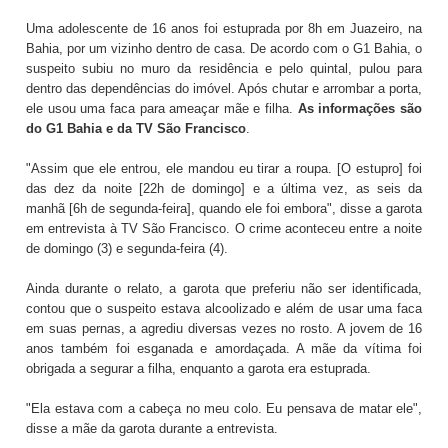
Uma adolescente de 16 anos foi estuprada por 8h em Juazeiro, na
Bahia, por um vizinho dentro de casa. De acordo com o G1 Bahia, o
suspeito subiu no muro da residência e pelo quintal, pulou para
dentro das dependências do imóvel. Após chutar e arrombar a porta,
ele usou uma faca para ameaçar mãe e filha.
As informações são
do G1 Bahia e da TV São Francisco
.
"Assim que ele entrou, ele mandou eu tirar a roupa. [O estupro] foi
das dez da noite [22h de domingo] e a última vez, as seis da
manhã [6h de segunda-feira], quando ele foi embora", disse a garota
em entrevista à TV São Francisco. O crime aconteceu entre a noite
de domingo (3) e segunda-feira (4).
Ainda durante o relato, a garota que preferiu não ser identificada,
contou que o suspeito estava alcoolizado e além de usar uma faca
em suas pernas, a agrediu diversas vezes no rosto. A jovem de 16
anos também foi esganada e amordaçada. A mãe da vítima foi
obrigada a segurar a filha, enquanto a garota era estuprada.
"Ela estava com a cabeça no meu colo. Eu pensava de matar ele",
disse a mãe da garota durante a entrevista.