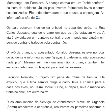
Maraponga, em Fortaleza. A criança estava em um "bebê-conforto"
na hora do acidente. Já os pais tiveram ferimentos leves e foram
hospitalizados. Eles não informaram o que causou a capotagem. As
informações são do
G1
.
Os pais estavam indo deixar o bebê na casa dos avós, na Rua
Carlos Juaçaba, quando o carro em que os três estavam virou. A
via é dividida por um canteiro central, o que impede que alguém em
sentido contrário trafegue pela contramão.
O avô da criança, o aposentado Romildo Bezerra, esteve no local
do acidente e informou ao que "graças à cadeirinha, não aconteceu
nada pior". Mesmo sem nenhum arranhão, a criança também foi
encaminhada para um hospital para realizar exames.
Segundo Romildo, o trajeto faz parte da rotina da família. Ele
explicou que a filha sempre dirige o carro, leva a criança para a
casa dos avós, no Bairro Jóquei Clube, e, depois, leva o marido ao
trabalho dele, em outro bairro.
Duas ambulâncias do Serviço de Atendimento Móvel de Urgência
(Samu) atenderam à ocorrência, realizaram os primeiros socorros e