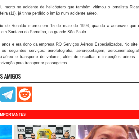
i, morto no acidente de helicóptero que também vitimou o jornalista Rica
eira (11), já tinha perdido o irmão num acidente aéreo.
mão de Ronaldo morreu em 15 de maio de 1998, quando a aeronave que 
o em Santana do Parnaíba, na grande São Paulo.
56 anos e era dono da empresa RQ Serviços Aéreos Especializados. No site
os seguintes serviços: aerofotografia, aeroreportagem, aerocinematograf
xi-aéreo e transporte de valores, além de escoltas e inspeções aéreas.
orização para transportar passageiros.
S AMIGOS
 IMPORTANTES