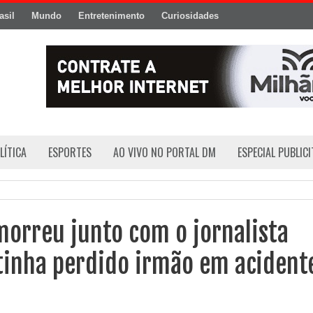
asil
Mundo
Entretenimento
Curiosidades
LÍTICA
ESPORTES
AO VIVO NO PORTAL DM
ESPECIAL PUBLIC
morreu junto com o jornalista
tinha perdido irmão em acident