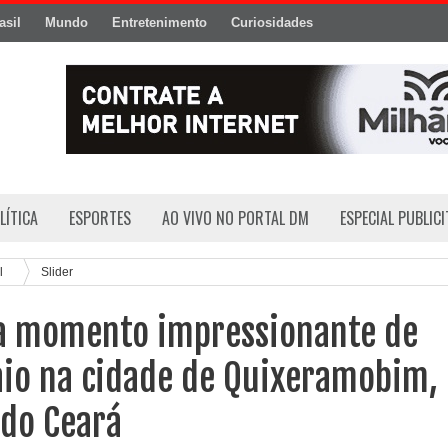
asil
Mundo
Entretenimento
Curiosidades
LÍTICA
ESPORTES
AO VIVO NO PORTAL DM
ESPECIAL PUBLIC
al
Slider
ra momento impressionante de
aio na cidade de Quixeramobim,
 do Ceará