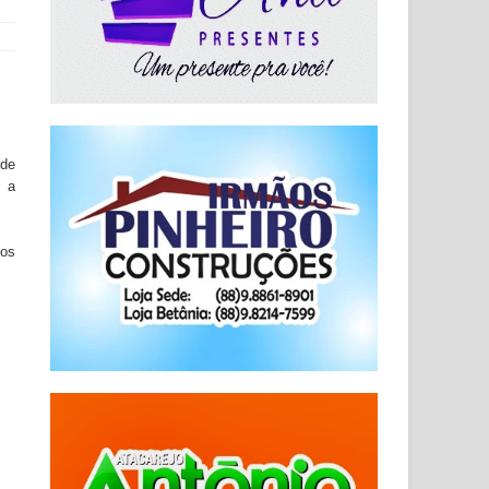
 de
s a
mos