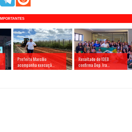
 IMPORTANTES
Prefeito Marcílio
Resultado do IDEB
acompanha execuçã...
confirma Dep. Ira...