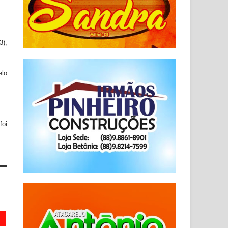
3),
elo
foi