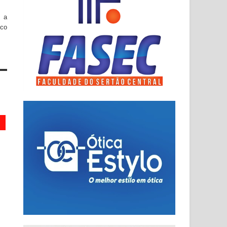
m a
nco