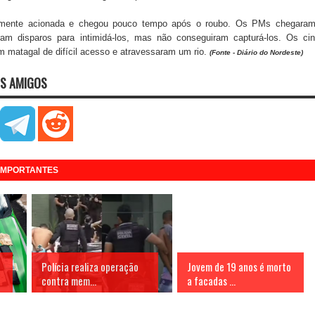
ontamente acionada e chegou pouco tempo após o roubo. Os PMs chegara
aram disparos para intimidá-los, mas não conseguiram capturá-los. Os ci
 matagal de difícil acesso e atravessaram um rio.
(Fonte - Diário do Nordeste)
S AMIGOS
 IMPORTANTES
Polícia realiza operação
Jovem de 19 anos é morto
contra mem...
a facadas ...