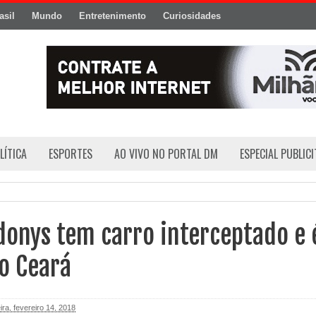
asil
Mundo
Entretenimento
Curiosidades
LÍTICA
ESPORTES
AO VIVO NO PORTAL DM
ESPECIAL PUBLIC
donys tem carro interceptado e 
o Ceará
ira, fevereiro 14, 2018