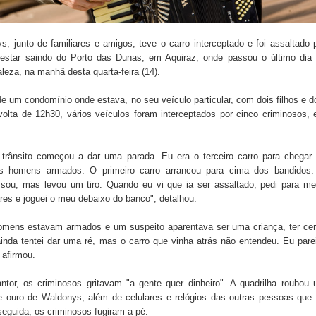
, junto de familiares e amigos, teve o carro interceptado e foi assaltado 
estar saindo do Porto das Dunas, em Aquiraz, onde passou o último dia
aleza, na manhã desta quarta-feira (14).
e um condomínio onde estava, no seu veículo particular, com dois filhos e d
lta de 12h30, vários veículos foram interceptados por cinco criminosos,
trânsito começou a dar uma parada. Eu era o terceiro carro para chegar
s homens armados. O primeiro carro arrancou para cima dos bandidos
ou, mas levou um tiro. Quando eu vi que ia ser assaltado, pedi para m
res e joguei o meu debaixo do banco", detalhou.
mens estavam armados e um suspeito aparentava ser uma criança, ter ce
inda tentei dar uma ré, mas o carro que vinha atrás não entendeu. Eu pare
 afirmou.
tor, os criminosos gritavam "a gente quer dinheiro". A quadrilha roubou
de ouro de Waldonys, além de celulares e relógios das outras pessoas que
eguida, os criminosos fugiram a pé.