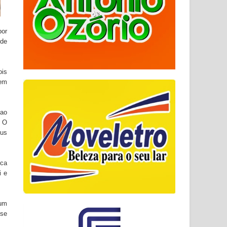
por
 de
ois
 em
 ao
. O
eus
rca
i e
 um
 se