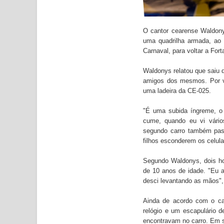
O cantor cearense Waldonys
uma quadrilha armada, ao 
Carnaval, para voltar a Fort
Waldonys relatou que saiu d
amigos dos mesmos. Por vo
uma ladeira da CE-025.
"É uma subida íngreme, o 
cume, quando eu vi vário
segundo carro também pass
filhos esconderem os celula
Segundo Waldonys, dois ho
de 10 anos de idade. "Eu a
desci levantando as mãos",
Ainda de acordo com o can
relógio e um escapulário 
encontravam no carro. Em s