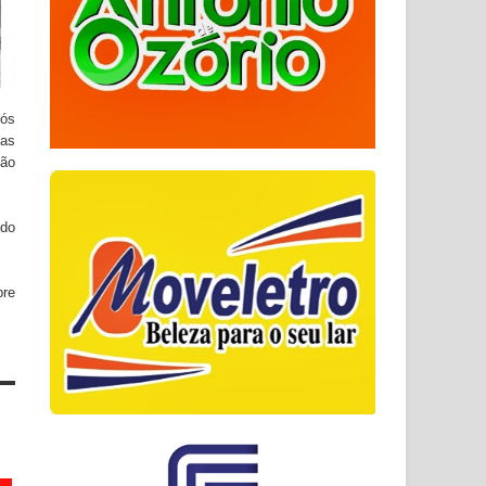
pós
 as
ção
ndo
bre