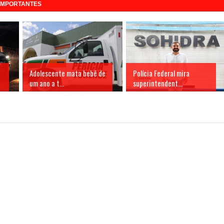
 IMPORTANTES
Adolescente mata bebê de
Polícia Federal mira
um ano a t...
superintendent...