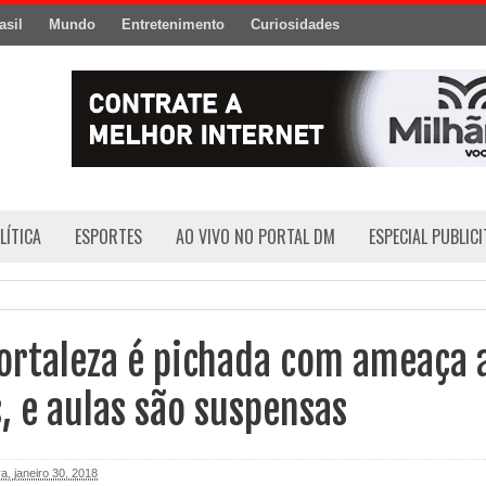
asil
Mundo
Entretenimento
Curiosidades
LÍTICA
ESPORTES
AO VIVO NO PORTAL DM
ESPECIAL PUBLIC
ortaleza é pichada com ameaça 
, e aulas são suspensas
ra, janeiro 30, 2018